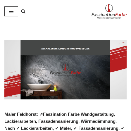
Zum
Inhalt
springen
Maler Feldhorst: ↗️Faszination Farbe Wandgestaltung,
Lackierarbeiten, Fassadensanierung, Wärmedämmung.
Nach ✓ Lackierarbeiten, ✓ Maler, ✓ Fassadensanierung, ✓