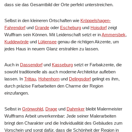
dass sie das Gesamtbild der Orte perfekt unterstreichen.
Selbst in den kleineren Ortschaften wie
Kröppelshagen-
Fahrendorf
und
Grande
oder
Escheburg
und
Hoisdorf
zeigt
Wulffram sein Können. Mit Leidenschaft setzt er in
Ammersbek
,
Kuddewörde
und
Lütjensee
genau die richtigen Akzente, um
jedes Haus in neuem Glanz erstrahlen zu lassen.
Auch in
Dassendorf
und
Kasseburg
setzt er Farbakzente, die
sowohl traditionelle als auch moderne Architektur aufleben
lassen. In
Trittau
,
Hohenhorn
und
Delingsdorf
gelingt es ihm,
durch präzise Farbarbeiten den Charme der Region
einzufangen.
Selbst in
Grönwohld
,
Drage
und
Dahmker
bleibt Malermeister
Wulfframs Arbeit unverkennbar: Jede seiner Malerarbeiten
bringt den Charakter und die Individualität des Gebäudes zum
Vorschein und sorgt dafür, dass die Schönheit der Region in