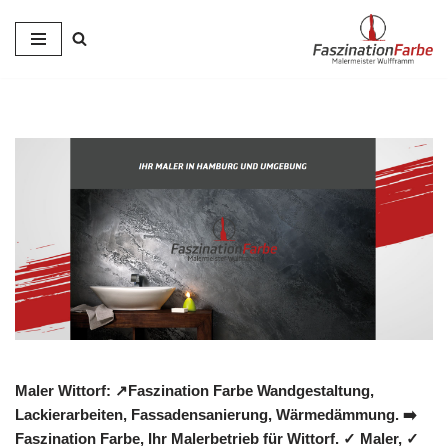
Zum
Inhalt
springen
Maler Wittorf: ↗️Faszination Farbe Wandgestaltung,
Lackierarbeiten, Fassadensanierung, Wärmedämmung. ➡️
Faszination Farbe, Ihr Malerbetrieb für Wittorf. ✓ Maler, ✓