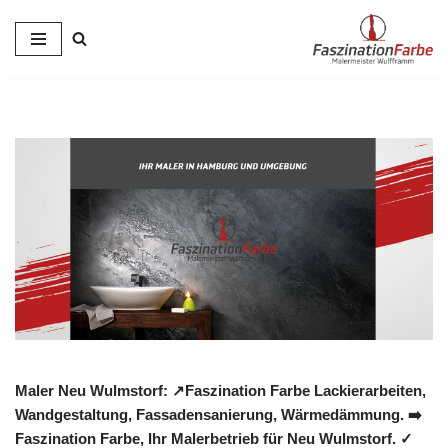
Zum
Inhalt
springen
Maler Neu Wulmstorf: ↗️Faszination Farbe Lackierarbeiten,
Wandgestaltung, Fassadensanierung, Wärmedämmung. ➡️
Faszination Farbe, Ihr Malerbetrieb für Neu Wulmstorf. ✓