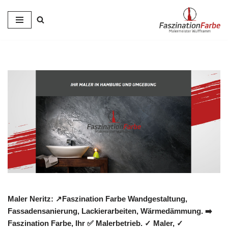
Zum
Inhalt
springen
Maler Neritz: ↗️Faszination Farbe Wandgestaltung,
Fassadensanierung, Lackierarbeiten, Wärmedämmung. ➡️
Faszination Farbe, Ihr ✅ Malerbetrieb. ✓ Maler, ✓