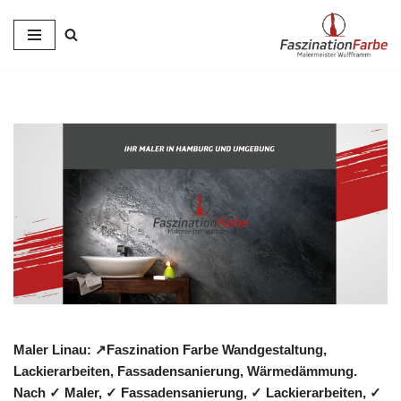
Zum
Inhalt
springen
Maler Linau: ↗️Faszination Farbe Wandgestaltung,
Lackierarbeiten, Fassadensanierung, Wärmedämmung.
Nach ✓ Maler, ✓ Fassadensanierung, ✓ Lackierarbeiten, ✓