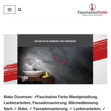
Zum
Inhalt
springen
Maler Duvensee: ↗️Faszination Farbe Wandgestaltung,
Lackierarbeiten, Fassadensanierung, Wärmedämmung.
Nach ✓ Maler, ✓ Fassadensanierung, ✓ Lackierarbeiten, ✓