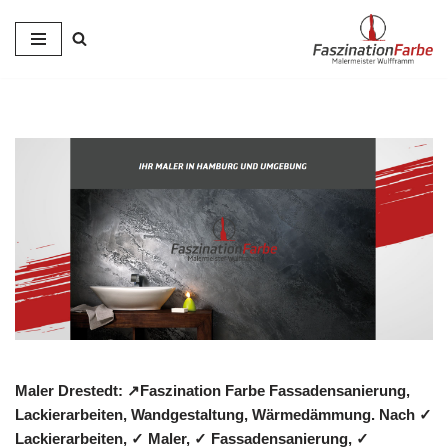
Zum
Inhalt
springen
Maler Drestedt: ↗️Faszination Farbe Fassadensanierung,
Lackierarbeiten, Wandgestaltung, Wärmedämmung. Nach ✓
Lackierarbeiten, ✓ Maler, ✓ Fassadensanierung, ✓