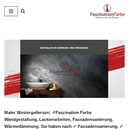
Zum
Inhalt
springen
Maler Westergellersen: ↗️Faszination Farbe
Wandgestaltung, Lackierarbeiten, Fassadensanierung,
Wärmedämmung. Sie haben nach ✓ Fassadensanierung, ✓