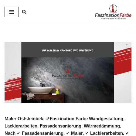
Zum
Inhalt
springen
Maler Oststeinbek: ↗️Faszination Farbe Wandgestaltung,
Lackierarbeiten, Fassadensanierung, Wärmedämmung.
Nach ✓ Fassadensanierung, ✓ Maler, ✓ Lackierarbeiten, ✓